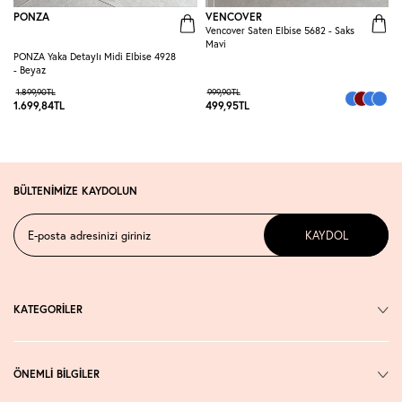
PONZA
VENCOVER
Vencover Saten Elbise 5682 - Saks
R
Mavi
E
PONZA Yaka Detaylı Midi Elbise 4928
- Beyaz
1.899,90
TL
999,90
TL
1.699,84
TL
499,95
TL
3
BÜLTENİMİZE KAYDOLUN
KAYDOL
KATEGORİLER
ÖNEMLİ BİLGİLER