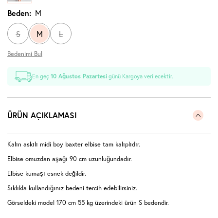
Beden:
M
S
M
L
Bedenimi Bul
En geç
10 Ağustos Pazartesi
günü Kargoya verilecektir.
ÜRÜN AÇIKLAMASI
Kalın askılı midi boy baxter elbise tam kalıplıdır.
Elbise omuzdan aşağı 90 cm uzunluğundadır.
Elbise kumaşı esnek değildir.
Sıklıkla kullandığınız bedeni tercih edebilirsiniz.
Görseldeki model 170 cm 55 kg üzerindeki ürün S bedendir.