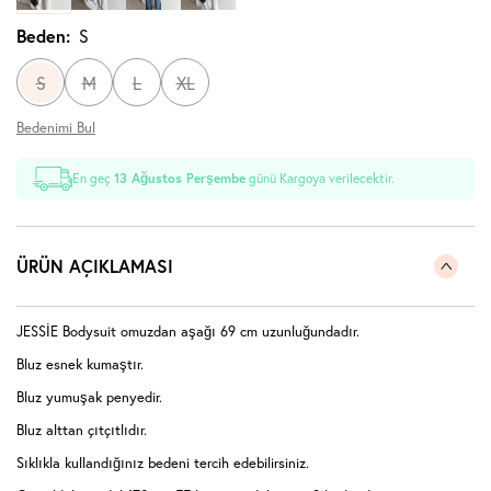
Beden:
S
S
M
L
XL
Bedenimi Bul
En geç
13 Ağustos Perşembe
günü Kargoya verilecektir.
ÜRÜN AÇIKLAMASI
JESSİE Bodysuit omuzdan aşağı 69 cm uzunluğundadır.
Bluz esnek kumaştır.
Bluz yumuşak penyedir.
Bluz alttan çıtçıtlıdır.
Sıklıkla kullandığınız bedeni tercih edebilirsiniz.