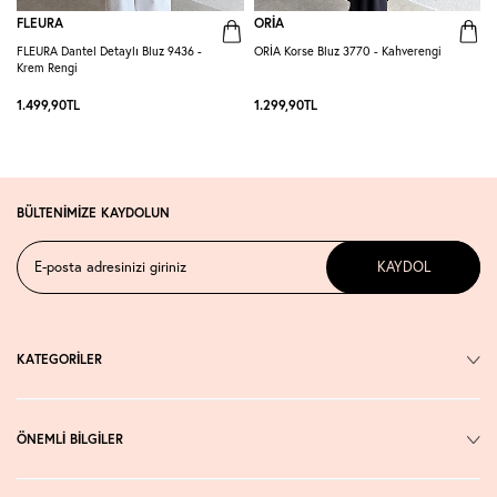
FLEURA
ORİA
FLEURA Dantel Detaylı Bluz 9436 -
ORİA Korse Bluz 3770 - Kahverengi
O
Krem Rengi
1.499,90
TL
1.299,90
TL
1
BÜLTENİMİZE KAYDOLUN
KAYDOL
KATEGORİLER
ÖNEMLİ BİLGİLER