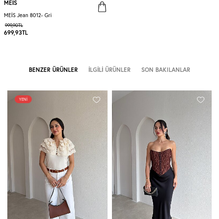
MEİS
MEİS Jean 8012- Gri
999,90
TL
699,93
TL
BENZER ÜRÜNLER
İLGILI ÜRÜNLER
SON BAKILANLAR
YENI