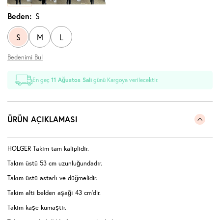
Beden:
S
S
M
L
Bedenimi Bul
En geç
11 Ağustos Salı
günü Kargoya verilecektir.
ÜRÜN AÇIKLAMASI
HOLGER Takım tam kalıplıdır.
Takım üstü 53 cm uzunluğundadır.
Takım üstü astarlı ve düğmelidir.
Takım altı belden aşağı 43 cm'dir.
Takım kaşe kumaştır.