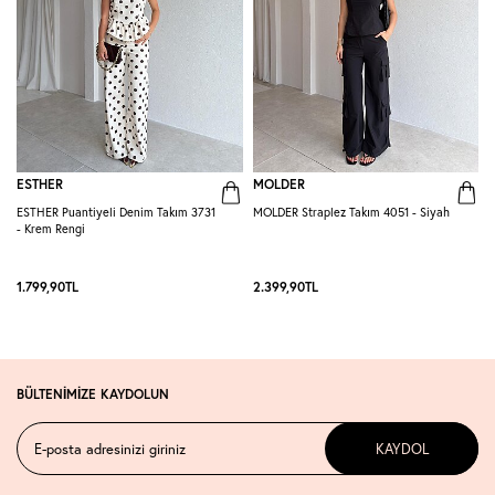
ESTHER
MOLDER
ESTHER Puantiyeli Denim Takım 3731
MOLDER Straplez Takım 4051 - Siyah
M
- Krem Rengi
L
1.799,90
TL
2.399,90
TL
2
BÜLTENİMİZE KAYDOLUN
KAYDOL