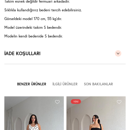
Takım esnek değildir fermuarı arkadadır.
Sıklıkla kullandığınız bedeni tercih edebilirsiniz.
Görseldeki model 170 cm, 55 kg'dır.
Model üzerindeki takım S bedendir.
Modelin kendi bedenide S bedendir.
( Takım halinde satıştadır )
İADE KOŞULLARI
BENZER ÜRÜNLER
İLGILI ÜRÜNLER
SON BAKILANLAR
YENI