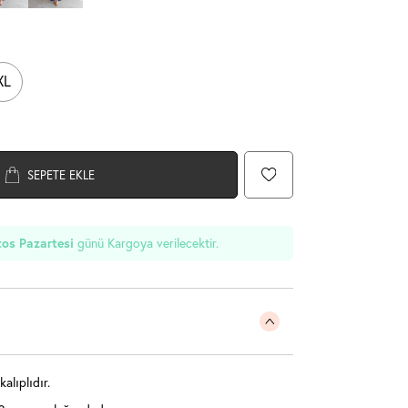
XL
SEPETE EKLE
os Pazartesi
günü Kargoya verilecektir.
alıplıdır.