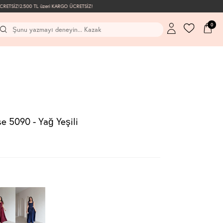
ETSİZ!
2.500 TL üzeri KARGO ÜCRETSİZ!
0
e 5090 - Yağ Yeşili