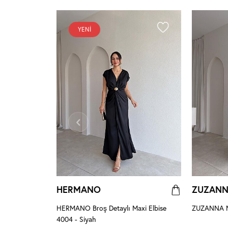
YENI
HERMANO
ZUZAN
 Pembe
HERMANO Broş Detaylı Maxi Elbise
ZUZANNA Ma
4004 - Siyah