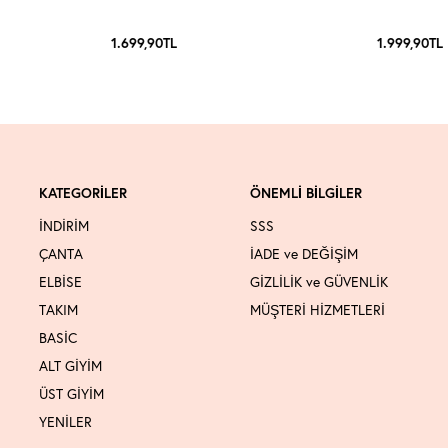
1.699,90
TL
1.999,90
TL
KATEGORİLER
ÖNEMLİ BİLGİLER
İNDİRİM
SSS
ÇANTA
İADE ve DEĞİŞİM
ELBİSE
GİZLİLİK ve GÜVENLİK
TAKIM
MÜŞTERİ HİZMETLERİ
BASİC
ALT GİYİM
ÜST GİYİM
YENİLER