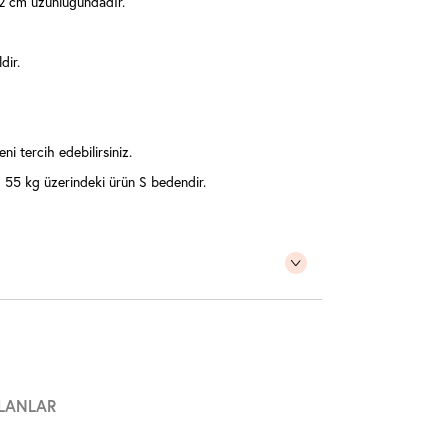
2 cm uzunluğundadır.
dir.
ni tercih edebilirsiniz.
55 kg üzerindeki ürün S bedendir.
LANLAR