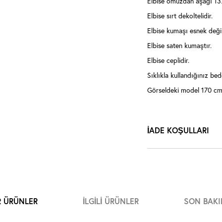
Elbise omuzdan aşağı 13
Elbise sırt dekoltelidir.
Elbise kumaşı esnek değil
Elbise saten kumaştır.
Elbise ceplidir.
Sıklıkla kullandığınız bede
Görseldeki model 170 cm 
İADE KOŞULLARI
R ÜRÜNLER
İLGILI ÜRÜNLER
SON BAKI