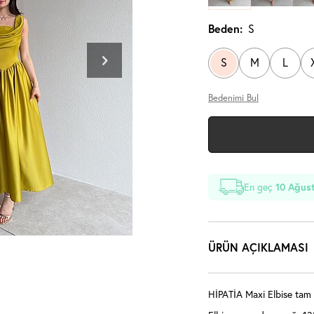
Beden:
S
S
M
L
Bedenimi Bul
En geç
10 Ağust
ÜRÜN AÇIKLAMASI
HİPATİA Maxi Elbise tam k