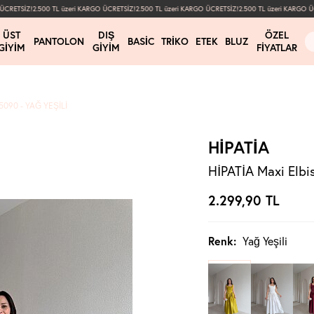
RETSİZ!
2.500 TL üzeri KARGO ÜCRETSİZ!
2.500 TL üzeri KARGO ÜCRETSİZ!
2.500 TL üzeri KARGO ÜCR
ÜST
DIŞ
ÖZEL
PANTOLON
BASIC
TRIKO
ETEK
BLUZ
GIYIM
GIYIM
FIYATLAR
5090 - YAĞ YEŞILI
HİPATİA
HİPATİA Maxi Elbis
2.299,90
TL
Renk:
Yağ Yeşili