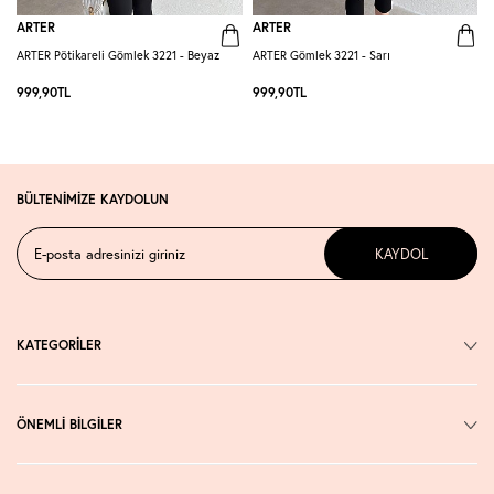
ARTER
ARTER
ARTER Pötikareli Gömlek 3221 - Beyaz
ARTER Gömlek 3221 - Sarı
A
999,90
TL
999,90
TL
BÜLTENİMİZE KAYDOLUN
KAYDOL
KATEGORİLER
ÖNEMLİ BİLGİLER