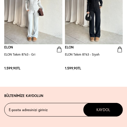
ELON
ELON
ELON Takım 8763 - Gri
ELON Takım 8763 - Siyah
R
1.599,90
TL
1.599,90
TL
1
BÜLTENİMİZE KAYDOLUN
KAYDOL