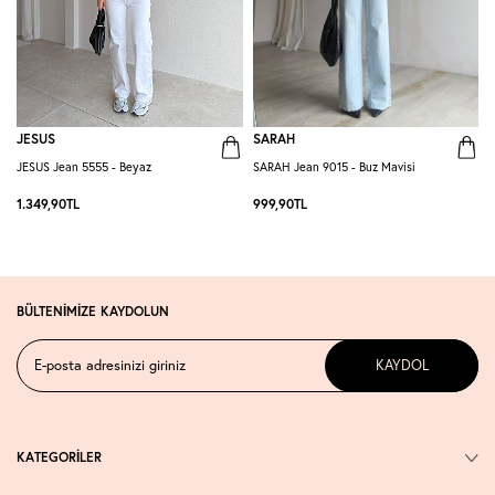
JESUS
SARAH
JESUS Jean 5555 - Beyaz
SARAH Jean 9015 - Buz Mavisi
D
1.349,90
TL
999,90
TL
7
BÜLTENİMİZE KAYDOLUN
KAYDOL
KATEGORİLER