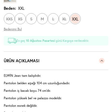
Beden:
XXL
XXS
XS
S
M
L
XL
XXL
Bedenimi Bul
En geç
10 Ağustos Pazartesi
günü Kargoya verilecektir.
ÜRÜN AÇIKLAMASI
ELWİN Jean tam kalıplıdır.
Pantolon belden aşağı 104 cm uzunluğundadır.
Pantolon iç bacak boyu 74 cm'dir.
Pantolon yüksek bel ve palazzo modeldir.
Pantolon esnek değildir.