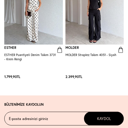
ESTHER
MOLDER
ESTHER Puantiyeli Denim Takım 3731
MOLDER Straplez Takım 4051 - Siyah
M
- Krem Rengi
L
1.799,90
TL
2.399,90
TL
2
BÜLTENİMİZE KAYDOLUN
KAYDOL