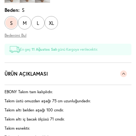
Beden:
S
S
M
L
XL
Bedenimi Bul
En geç
11 Ağustos Salı
günü Kargoya verilecektir.
ÜRÜN AÇIKLAMASI
EBONY Takım tam kalıplıdır.
Takım üstü omuzdan aşağı 75 cm uzunluğundadır.
Takım altı belden aşağı 100 cmdir.
Takım altı iç bacak ölçüsü 71 cmdir.
Takım esnektir.