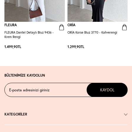
FLEURA
ORİA
FLEURA Dantel Detaylı Bluz 9436 -
ORİA Korse Bluz 3770 - Kahverengi
O
Krem Rengi
1.499,90
TL
1.299,90
TL
1
BÜLTENİMİZE KAYDOLUN
KAYDOL
KATEGORİLER