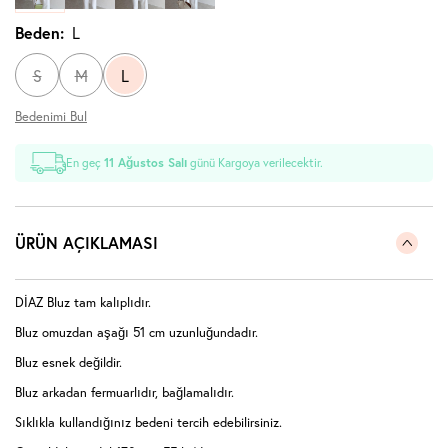
Beden:
L
S
M
L
Bedenimi Bul
En geç
11 Ağustos Salı
günü Kargoya verilecektir.
ÜRÜN AÇIKLAMASI
DİAZ Bluz tam kalıplıdır.
Bluz omuzdan aşağı 51 cm uzunluğundadır.
Bluz esnek değildir.
Bluz arkadan fermuarlıdır, bağlamalıdır.
Sıklıkla kullandığınız bedeni tercih edebilirsiniz.