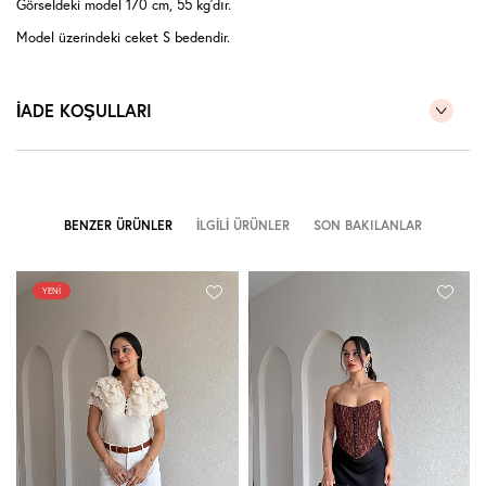
Görseldeki model 170 cm, 55 kg'dır.
Model üzerindeki ceket S bedendir.
İADE KOŞULLARI
BENZER ÜRÜNLER
İLGILI ÜRÜNLER
SON BAKILANLAR
YENI