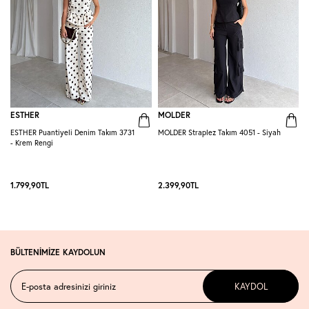
ESTHER
MOLDER
ESTHER Puantiyeli Denim Takım 3731
MOLDER Straplez Takım 4051 - Siyah
M
- Krem Rengi
L
1.799,90
TL
2.399,90
TL
2
BÜLTENİMİZE KAYDOLUN
KAYDOL