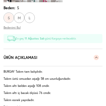
Beden:
S
S
M
L
Bedenimi Bul
En geç
11 Ağustos Salı
günü Kargoya verilecektir.
ÜRÜN AÇIKLAMASI
BURGAY Takım tam kalıplıdır.
Takım üstü omuzdan aşağı 58 cm uzunluğundadır.
Takım altı belden aşağı 108 cmdir.
Takım altı iç bacak ölçüsü 76 cmdir.
Takım esnek yapıdadır.