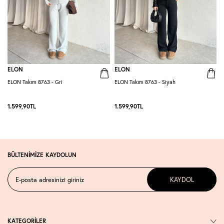
ELON
ELON
ELON Takım 8763 - Gri
ELON Takım 8763 - Siyah
R
1.599,90
TL
1.599,90
TL
1
BÜLTENİMİZE KAYDOLUN
KAYDOL
KATEGORİLER