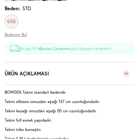
Beden:
STD
STD
Bedenimi Bul
En geç
12 Ağustos Çarşamba
günü Kargoya verilecektir.
ÜRÜN AÇIKLAMASI
BOWDEN Takım standart bedendir.
Takım elbisesi omuzdan aşağı 137 cm uzunluğundadır.
Takım kazağı omuzdan aşağı 50 cm uzunluğundadır.
Takım full esnek yapıdadır.
Takım triko kumaştır.
Takım S-M-L bedenleriyle uyumludur.