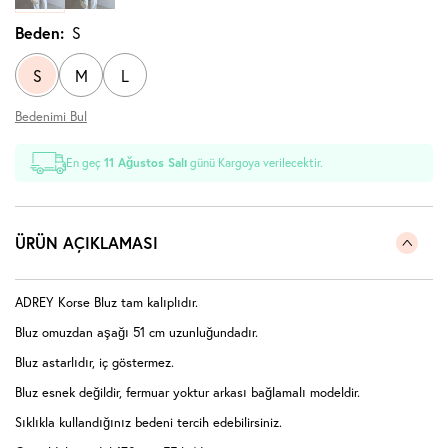
Beden:
S
S
M
L
Bedenimi Bul
En geç
11 Ağustos Salı
günü Kargoya verilecektir.
ÜRÜN AÇIKLAMASI
ADREY Korse Bluz tam kalıplıdır.
Bluz omuzdan aşağı 51 cm uzunluğundadır.
Bluz astarlıdır, iç göstermez.
Bluz esnek değildir, fermuar yoktur arkası bağlamalı modeldir.
Sıklıkla kullandığınız bedeni tercih edebilirsiniz.