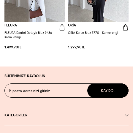
FLEURA
ORİA
FLEURA Dantel Detaylı Bluz 9436 -
ORİA Korse Bluz 3770 - Kahverengi
O
Krem Rengi
1.499,90
TL
1.299,90
TL
1
BÜLTENİMİZE KAYDOLUN
KAYDOL
KATEGORİLER