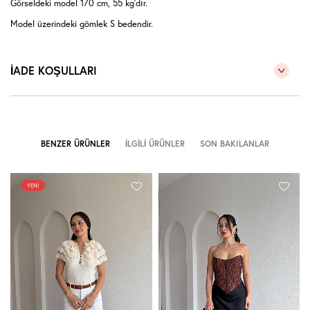
Görseldeki model 170 cm, 55 kg'dır.
Model üzerindeki gömlek S bedendir.
İADE KOŞULLARI
BENZER ÜRÜNLER
İLGILI ÜRÜNLER
SON BAKILANLAR
YENI