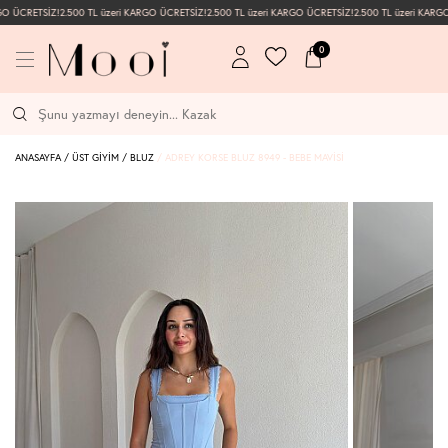
GO ÜCRETSİZ!
2.500 TL üzeri KARGO ÜCRETSİZ!
2.500 TL üzeri KARGO ÜCRETSİZ!
2.500 TL üzeri KARGO
0
ANASAYFA
/
ÜST GİYİM
/
BLUZ
/
ADREY KORSE BLUZ 8949 - BEBE MAVISI